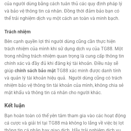
của người dùng bằng cách tuân thủ các quy định pháp lý
và bảo vệ thông tin cá nhân. Đồng thời đảm bảo bạn có
thể trải nghiệm dịch vụ một cách an toàn và minh bạch.
Trách nhiệm
Bên cạnh quyền lợi thì người dùng cũng cần thực hiện
trách nhiệm của mình khi sử dụng dịch vụ của TG88. Một
trong những trách nhiệm quan trọng là cung cấp thông tin
chính xác và đầy đủ khi đăng ký tài khoản.
Điều này sẽ
giúp
chính sách bảo mật
TG88 xác minh được danh tính
và quản lý tài khoản hiệu quả. Người dùng cũng có trách
nhiệm bảo vệ thông tin tài khoản của mình, không chia sẻ
mật khẩu và thông tin cá nhân cho người khác.
Kết luận
Bạn hoàn toàn có thể yên tâm tham gia vào các hoạt động
cá cược và giải trí tại TG88 mà không lo lắng về việc bị lọt
thông tin cá nhân hay giao dịch. Hãy trải nghiệm dịch vụ