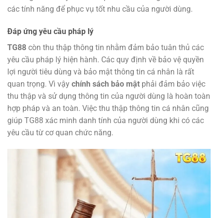
các tính năng để phục vụ tốt nhu cầu của người dùng.
Đáp ứng yêu cầu pháp lý
TG88
còn thu thập thông tin nhằm đảm bảo tuân thủ các
yêu cầu pháp lý hiện hành. Các quy định về bảo vệ quyền
lợi người tiêu dùng và bảo mật thông tin cá nhân là rất
quan trọng.
Vì vậy
chính sách bảo mật
phải đảm bảo việc
thu thập và sử dụng thông tin của người dùng là hoàn toàn
hợp pháp và an toàn. Việc thu thập thông tin cá nhân cũng
giúp TG88 xác minh danh tính của người dùng khi có các
yêu cầu từ cơ quan chức năng.