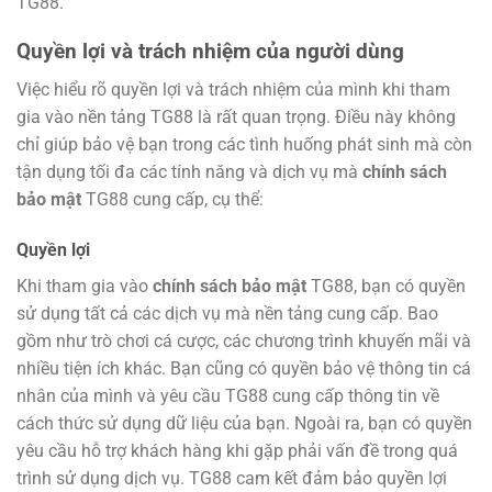
TG88.
Quyền lợi và trách nhiệm của người dùng
Việc hiểu rõ quyền lợi và trách nhiệm của mình khi tham
gia vào nền tảng TG88 là rất quan trọng. Điều này không
chỉ giúp bảo vệ bạn trong các tình huống phát sinh mà còn
tận dụng tối đa các tính năng và dịch vụ mà
chính sách
bảo mật
TG88 cung cấp, cụ thể:
Quyền lợi
Khi tham gia vào
chính sách bảo mật
TG88, bạn có quyền
sử dụng tất cả các dịch vụ mà nền tảng cung cấp. Bao
gồm như trò chơi cá cược, các chương trình khuyến mãi và
nhiều tiện ích khác. Bạn cũng có quyền bảo vệ thông tin cá
nhân của mình và yêu cầu TG88 cung cấp thông tin về
cách thức sử dụng dữ liệu của bạn.
Ngoài ra, bạn có quyền
yêu cầu hỗ trợ khách hàng khi gặp phải vấn đề trong quá
trình sử dụng dịch vụ. TG88 cam kết đảm bảo quyền lợi