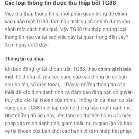
Các loại thông tin được thu thập bởi TG88
Việc thu thập thông tin là một phần quan trọng để
chính
sách bảo mật
TG88 đảm bảo dịch vụ của mình được vận
hành một cách hiệu quả. Vậy TG88 thu thập những loại
thông tin nào và tại sao việc này lại quan trọng đến vậy?
Xem ngay dưới đây:
Thông tin cá nhân
Khi bạn đăng ký tài khoản trên TG88, theo
chính sách bảo
mật
hệ thống sẽ yêu cầu cung cấp các thông tin cơ bản
như họ tên, số điện thoại,…. Đây là những thông tin cần
thiết để xác định danh tính và đảm bảo rằng bạn có quyền
truy cập vào tài khoản của mình.
Thông tin cá nhân cơ bản
cũng giúp TG88 thiết lập một hệ thống bảo mật mạnh mẽ.
Nhờ những dữ liệu này, nền tảng có thể tiến hành các biện
pháp xác minh danh tính, giảm thiểu rủi ro gian lận và bảo
vệ tài khoản của bạn khỏi các hành vi xâm nhập trái phép.