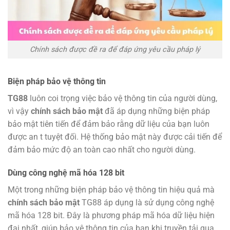
Chính sách được đề ra để đáp ứng yêu cầu pháp lý
Biện pháp bảo vệ thông tin
TG88
luôn coi trọng việc bảo vệ thông tin của người dùng,
vì vậy
chính sách bảo mật
đã áp dụng những biện pháp
bảo mật tiên tiến để đảm bảo rằng dữ liệu của bạn luôn
được an t tuyệt đối. Hệ thống bảo mật này được cải tiến để
đảm bảo mức độ an toàn cao nhất cho người dùng.
Dùng công nghệ mã hóa 128 bit
Một trong những biện pháp bảo vệ thông tin hiệu quả mà
chính sách bảo mật
TG88 áp dụng là sử dụng công nghệ
mã hóa 128 bit. Đây là phương pháp mã hóa dữ liệu hiện
đại nhất, giúp bảo vệ thông tin của bạn khi truyền tải qua