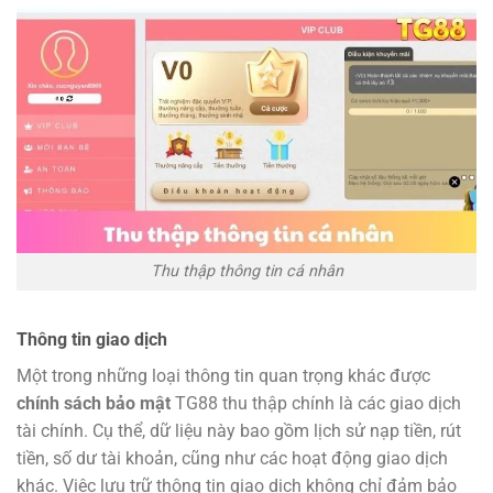
Thu thập thông tin cá nhân
Thông tin giao dịch
Một trong những loại thông tin quan trọng khác được
chính sách bảo mật
TG88 thu thập chính là các giao dịch
tài chính. Cụ thể, dữ liệu này bao gồm lịch sử nạp tiền, rút
tiền, số dư tài khoản, cũng như các hoạt động giao dịch
khác.
Việc lưu trữ thông tin giao dịch không chỉ đảm bảo