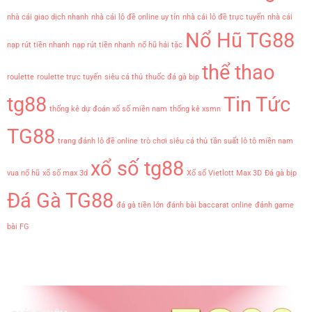
nhà cái giao dịch nhanh
nhà cái lô đề online uy tín
nhà cái lô đề trực tuyến
nhà cái
Nổ Hũ TG88
nạp rút tiền nhanh
nạp rút tiền nhanh
nổ hũ hải tặc
thể thao
roulette
roulette trực tuyến
siêu cá thủ
thuốc đá gà bịp
tg88
Tin Tức
thống kê dự đoán xổ số miền nam
thống kê xsmn
TG88
trang đánh lô đề online
trò chơi siêu cá thủ
tần suất lô tô miền nam
xổ số tg88
vua nổ hũ
xổ số max 3d
Xổ số Vietlott Max 3D
Đá gà bịp
Đá Gà TG88
đá gà tiền lớn
đánh bài baccarat online
đánh game
bài FG