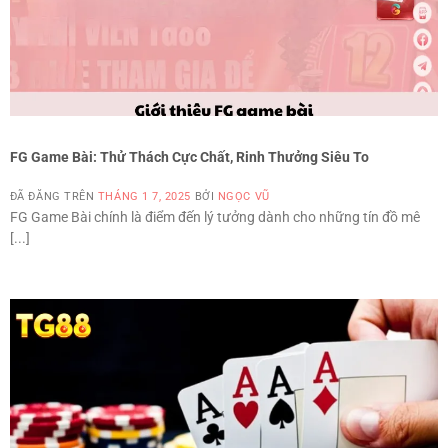
FG Game Bài: Thử Thách Cực Chất, Rinh Thưởng Siêu To
ĐÃ ĐĂNG TRÊN
THÁNG 1 7, 2025
BỞI
NGỌC VŨ
FG Game Bài chính là điểm đến lý tưởng dành cho những tín đồ mê
[...]