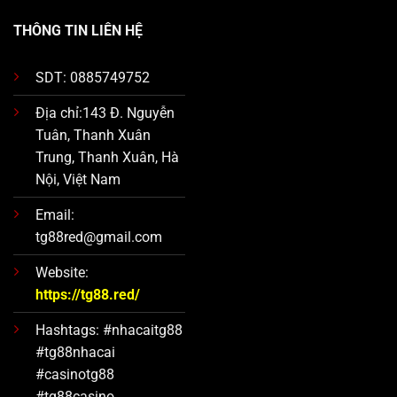
THÔNG TIN LIÊN HỆ
SDT:
0885749752
Địa chỉ:
143 Đ. Nguyễn
Tuân, Thanh Xuân
Trung, Thanh Xuân, Hà
Nội, Việt Nam
Email:
tg88red@gmail.com
Website:
https://tg88.red/
Hashtags: #nhacaitg88
#tg88nhacai
#casinotg88
#tg88casino