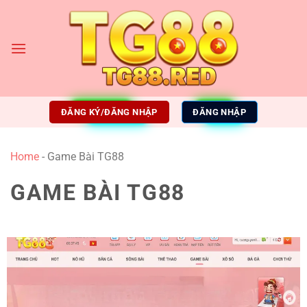
ĐĂNG KÝ/ĐĂNG NHẬP
ĐĂNG NHẬP
Home
-
Game Bài TG88
GAME BÀI TG88